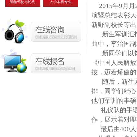
船舶驾驶与轮机
大学本科专业
2015年9月
演暨总结表彰大
新野副校长等出
新生军训汇报
曲中，李治国副
新同学们以饱
《中国人民解放
拔，迈着矫健的
随后，新生方
排，同学们精心
他们军训的丰硕
礼仪队的手语
作，展示着对即
最后由400人