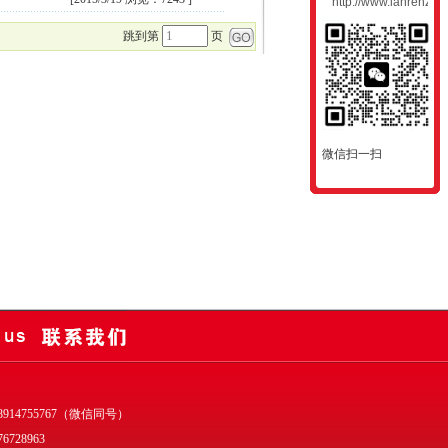
跳到第
页
微信扫一扫
914755767（微信同号）
6728963